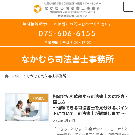
コ
ナ
ン
ビ
テ
ゲ
ン
ー
無料相談受付中 お気軽にお問い合わせください。
ツ
シ
075-606-6155
へ
ョ
ス
ン
営業時間：平日 9:00 - 17:30
キ
に
ッ
移
なかむら司法書士事務所
プ
動
HOME
なかむら司法書士事務所
相続登記を依頼する司法書士の選び方・
相続登記
探し方
～信頼できる司法書士を見分けるポイン
トについて、司法書士が解説します!～
2026年6月12日
「できることなら、料金が安くて、しっかりと
した仕事をしてくれる司法書士に相続登記を依