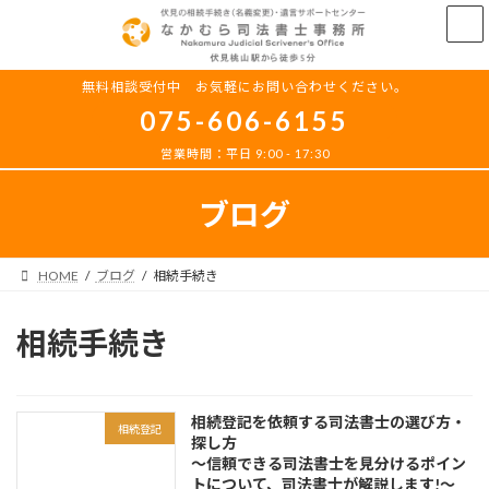
コ
ナ
ン
ビ
テ
ゲ
ン
ー
無料相談受付中 お気軽にお問い合わせください。
ツ
シ
075-606-6155
へ
ョ
ス
ン
営業時間：平日 9:00 - 17:30
キ
に
ッ
移
ブログ
プ
動
HOME
ブログ
相続手続き
相続手続き
相続登記を依頼する司法書士の選び方・
相続登記
探し方
～信頼できる司法書士を見分けるポイン
トについて、司法書士が解説します!～