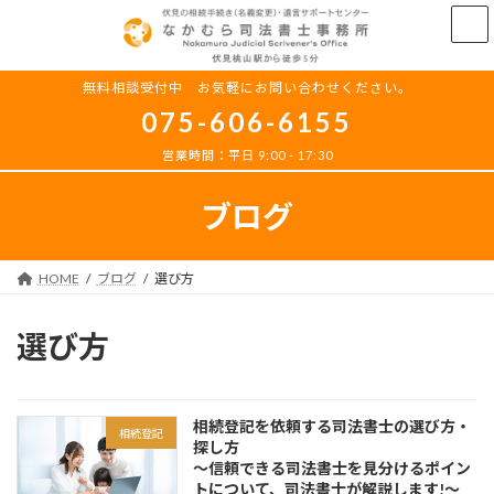
コ
ナ
ン
ビ
テ
ゲ
ン
ー
無料相談受付中 お気軽にお問い合わせください。
ツ
シ
075-606-6155
へ
ョ
ス
ン
営業時間：平日 9:00 - 17:30
キ
に
ッ
移
ブログ
プ
動
HOME
ブログ
選び方
選び方
相続登記を依頼する司法書士の選び方・
相続登記
探し方
～信頼できる司法書士を見分けるポイン
トについて、司法書士が解説します!～